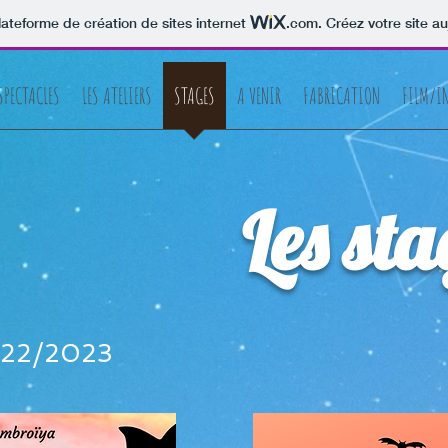
lateforme de création de sites internet
.com
. Créez votre site au
SPECTACLES
LES ATELIERS
STAGES
A VENIR
FABRICATION
FILM/I
Les sta
2022/2023