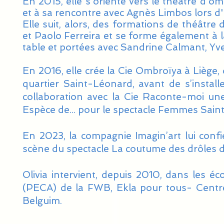
En 2015, elle s'oriente vers le théâtre d'om
et à sa rencontre avec Agnès Limbos lors d
Elle suit, alors, des formations de théâtr
et Paolo Ferreira et se forme également à l
table et portées avec Sandrine Calmant, Yv
En 2016, elle crée la Cie Ombroïya à Liège,
quartier Saint-Léonard, avant de s’instal
collaboration avec la Cie Raconte-moi une
Espèce de... pour le spectacle Femmes Sain
En 2023, la compagnie Imagin’art lui confi
scène du spectacle La coutume des drôles d
Olivia intervient, depuis 2010, dans les éc
(PECA) de la FWB, Ekla pour tous-
Centr
Belguim.