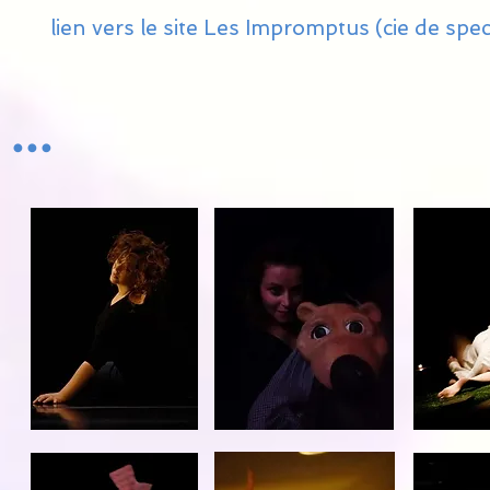
lien vers le site Les Impromptus (cie de spe
...