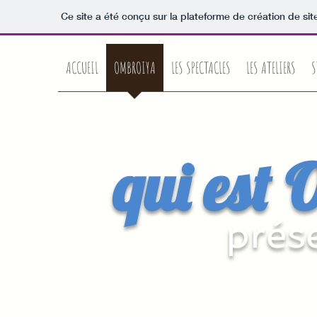
Ce site a été conçu sur la plateforme de création de sit
ACCUEIL
OMBROIYA
LES SPECTACLES
LES ATELIERS
S
qui est
prés