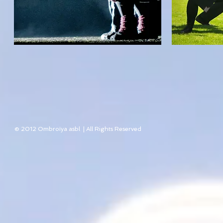
© 2012 Ombroïya asbl | All Rights Reserved